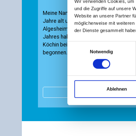
Wir verwenden Cookies, um I
und die Zugriffe auf unsere 
Meine Name ist Fee Ewald, ich bin 21
Website an unsere Partner fü
Jahre alt und kommen aus Gau-
möglicherweise mit weiteren
Algesheim. Im September letzten
der Dienste gesammelt habe
Jahres habe ich die Ausbildung zur
Köchin bei Boehringer in Ingelheim
Einwilligungsauswahl
Notwendig
begonnen.
Ablehnen
WEITERLESEN