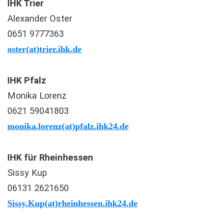
IHK Trier
Alexander Oster
0651 9777363
oster(at)trier.ihk.de
IHK Pfalz
Monika Lorenz
0621 59041803
monika.lorenz(at)pfalz.ihk24.de
IHK für Rheinhessen
Sissy Kup
06131 2621650
Sissy.Kup(at)rheinhessen.ihk24.de