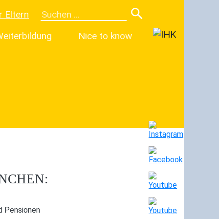
r Eltern
eiterbildung
Nice to know
ANCHEN:
d Pensionen