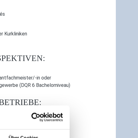
fés
r Kurkliniken
PEKTIVEN:
antfachmeister/-in oder
tgewerbe (DQR 6 Bachelorniveau)
BETRIEBE:
einland-Pfalz
Über Cookies