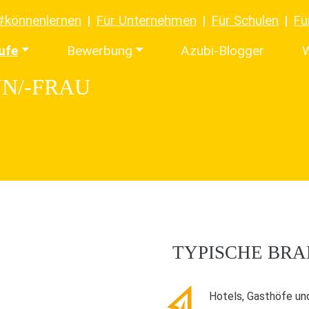
#könnenlernen
Für Unternehmen
Für Schulen
Fü
ufe
Bewerbung
Azubi-Blogger
W
N/-FRAU
TYPISCHE BR
Hotels, Gasthöfe un