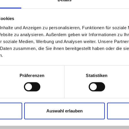
Cookies
ulierst Preise für
nhalte und Anzeigen zu personalisieren, Funktionen für soziale
ngebote für
Website zu analysieren. Außerdem geben wir Informationen zu I
uppen, betreust Gäste
r soziale Medien, Werbung und Analysen weiter. Unsere Partner
 Daten zusammen, die Sie ihnen bereitgestellt haben oder die s
erhaltung sowie für die
n.
rtlich.
er Entwicklung und
Präferenzen
Statistiken
aßnahmen beteiligt.
Auswahl erlauben