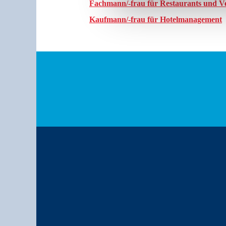
Fachmann/-frau für Restaurants und Ve
Kaufmann/-frau für Hotelmanagement