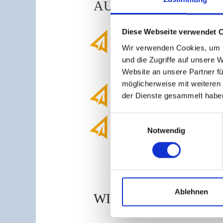
AUFGABEN:
Diese Webseite verwendet 
Du planst Arbeitsabläufe, kalk
Wir verwenden Cookies, um I
Übernachtungen, erstellst A
und die Zugriffe auf unsere 
Veranstaltungen und Reisegr
Website an unsere Partner fü
und richtest Zimmer her.
möglicherweise mit weiteren
Du bist für die Buch- und Lag
der Dienste gesammelt habe
Rechnungserstellung verantwo
Einwilligungsauswahl
In großen Hotels bist du an d
Notwendig
Durchführung von Marketingm
Ablehnen
WIE WÄRS MIT...?