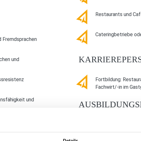
Restaurants und Ca
Cateringbetriebe ode
nd Fremdsprachen
KARRIEREPERS
chen und
ssresistenz
Fortbildung: Restaur
Fachwirt/-in im Gas
nsfähigkeit und
AUSBILDUNGS
Alle Betriebe aus Rh
Details