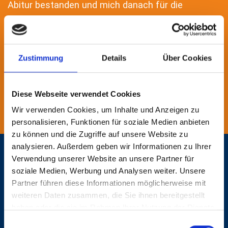
Abitur bestanden und mich danach für die
Ausbildung zum Zerspanungsmechaniker bei der
Firma Krupp Antriebskomponenten entschieden.
Zustimmung
Details
Über Cookies
MEHR ZUM BERUF
Diese Webseite verwendet Cookies
MEHR ZUM AUSBILDUNGSBETRIEB
Wir verwenden Cookies, um Inhalte und Anzeigen zu
personalisieren, Funktionen für soziale Medien anbieten
zu können und die Zugriffe auf unsere Website zu
analysieren. Außerdem geben wir Informationen zu Ihrer
Verwendung unserer Website an unsere Partner für
NACH DEM ABI HABE ICH MICH FÜR EINE
soziale Medien, Werbung und Analysen weiter. Unsere
AUSBILDUNG ZUM
Partner führen diese Informationen möglicherweise mit
weiteren Daten zusammen, die Sie ihnen bereitgestellt
ZERSPANUNGSMECHANIKER
haben oder die sie im Rahmen Ihrer Nutzung der Dienste
ENTSCHIEDEN
gesammelt haben.
Einwilligungsauswahl