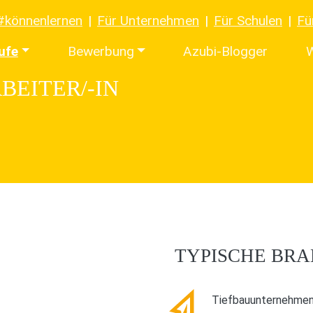
#könnenlernen
Für Unternehmen
Für Schulen
Fü
ufe
Bewerbung
Azubi-Blogger
W
BEITER/-IN
TYPISCHE BR
Tiefbauunternehme