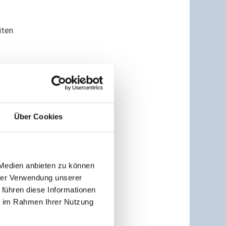
iten
PEKTIVEN:
che/-r Fachwirt/-in (DQR 6
Über Cookies
BETRIEBE:
 Medien anbieten zu können
einland-Pfalz
hrer Verwendung unserer
 führen diese Informationen
ie im Rahmen Ihrer Nutzung