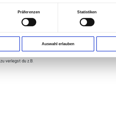
bauarbeiten erledigt
 Am Ende sorgst du dafür,
Präferenzen
Statistiken
erhergestellt wird. Dazu
h Pflasterdecken her.
arbeiten: Du verlegst
tungen. Außerdem lernst
Kabelschächte herstellst,
Auswahl erlauben
egen, später muss
ehwegoberfläche
zu verlegst du z.B.