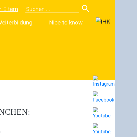
r Eltern
eiterbildung
Nice to know
ANCHEN:
n