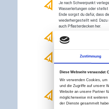
Je nach Schwerpunkt verlegs
Wasserleitungen oder stellst
Ende sorgst du dafür, dass d
wiederhergestellt wird. Dazu 
auch Pflasterdecken her.
Schwerpunkt Brunnen- und Sp
führst Bohrungen durch oder 
her, installierst Pumpen oder
Schwerpunkt Gleisbauarbeiten
Zustimmung
Unterbau für Gleisanlagen un
Schienen. Auch die Herstellu
Diese Webseite verwendet 
gehört zu deinen Aufgaben, e
Herstellung von gebundenen 
Wir verwenden Cookies, um I
Asphaltdecken oder Plattenb
und die Zugriffe auf unsere 
Website an unsere Partner fü
Schwerpunkt Kanalbauarbeit
möglicherweise mit weiteren
sichern von Gräben und der B
der Dienste gesammelt habe
Abwasserleitungen gehören z