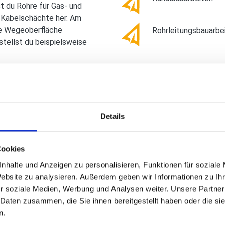
t du Rohre für Gas- und
 Kabelschächte her. Am
ie Wegeoberfläche
Rohrleitungsbauarbe
stellst du beispielsweise
KARRIEREPERS
ezialtiefbauarbeiten: Du
stellst Brunnenschächte
 sicherst die Baugruben.
Fortbildung: Technis
: Du erstellst den
Bachelorniveau)
Details
d verlegst Schwellen und
ng des Gleisbettes
AUSBILDUNGS
Cookies
benso wie die
Oberflächen wie
nhalte und Anzeigen zu personalisieren, Funktionen für soziale
elege.
Alle Betriebe aus Rh
Website zu analysieren. Außerdem geben wir Informationen zu I
r soziale Medien, Werbung und Analysen weiter. Unsere Partner
en: Das Ausheben und
 Daten zusammen, die Sie ihnen bereitgestellt haben oder die s
au von
n.
u deinen Aufgaben.