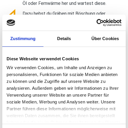
Öl oder Fernwärme her und wartest diese.
Dazu hebst du Gräben mit Böschung oder
Verbau aus und verfüllst anschließend diese
Gräben wieder. Dabei achtest du auf eine
dichte Herstellung der Leitung sowie eine
Zustimmung
Details
Über Cookies
ordnungsgemäße Verdichtung des Bodens.
Spezielle Einzelstücke wie Biegungen, die
nicht fertig bezogen werden können, stellst
Diese Webseite verwendet Cookies
du selbst her.
Wir verwenden Cookies, um Inhalte und Anzeigen zu
personalisieren, Funktionen für soziale Medien anbieten
zu können und die Zugriffe auf unsere Website zu
analysieren. Außerdem geben wir Informationen zu Ihrer
TYPISCHE BRANCHEN:
Verwendung unserer Website an unsere Partner für
soziale Medien, Werbung und Analysen weiter. Unsere
Partner führen diese Informationen möglicherweise mit
Tiefbauunternehmen
weiteren Daten zusammen, die Sie ihnen bereitgestellt
haben oder die sie im Rahmen Ihrer Nutzung der Dienste