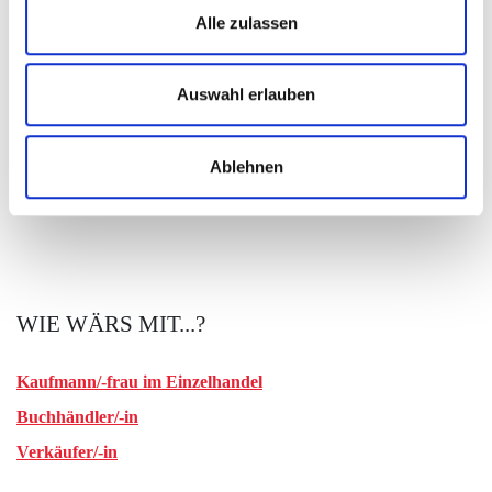
Fortbildung: Handelsfachwirt/-in (DQR 6
Alle zulassen
Bachelorniveau)
AUSBILDUNGSBETRIEBE:
Auswahl erlauben
Alle Betriebe aus Rheinland-Pfalz
Ablehnen
WIE WÄRS MIT...?
Kaufmann/-frau im Einzelhandel
Buchhändler/-in
Verkäufer/-in