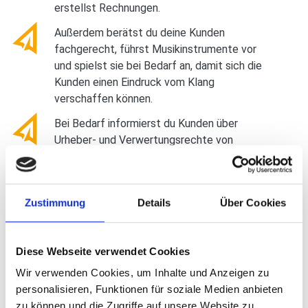
erstellst Rechnungen.
Außerdem berätst du deine Kunden
fachgerecht, führst Musikinstrumente vor
und spielst sie bei Bedarf an, damit sich die
Kunden einen Eindruck vom Klang
verschaffen können.
Bei Bedarf informierst du Kunden über
Urheber- und Verwertungsrechte von
Musiktiteln, CDs oder auch Notenmaterial.
Du behältst aktuelle Entwicklungen auf dem
Musikmarkt im Blick und richtest dein
Zustimmung
Details
Über Cookies
Sortiment entsprechend danach aus.
Um das Interesse der Kunden an deinem
Diese Webseite verwendet Cookies
Geschäft zu steigern, planst du Werbe- und
verkaufsfördernde Maßnahmen und setzt sie
Wir verwenden Cookies, um Inhalte und Anzeigen zu
um.
personalisieren, Funktionen für soziale Medien anbieten
zu können und die Zugriffe auf unsere Website zu