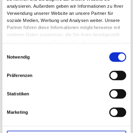
analysieren. Außerdem geben wir Informationen zu Ihrer
Verwendung unserer Website an unsere Partner für
TYPISCHE BRANCHEN:
soziale Medien, Werbung und Analysen weiter. Unsere
Partner führen diese Informationen möglicherweise mit
weiteren Daten zusammen, die Sie ihnen bereitgestellt
Musikfachgeschäfte bzw. Musikabteilungen
haben oder die sie im Rahmen Ihrer Nutzung der Dienste
von Warenhäusern sowie Fachmärkten
gesammelt haben.
Einwilligungsauswahl
Notwendig
Musik-Versandhandel bzw. bei Onlineshops
Präferenzen
Musikalien-Großhandel
Statistiken
Musikverlage
Marketing
KARRIEREPERSPEKTIVEN: