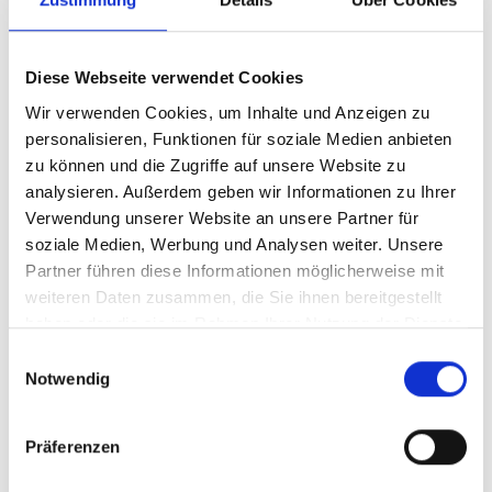
Möbelhersteller
Diese Webseite verwendet Cookies
Betriebe, in denen Innenausstattungen aus
Wir verwenden Cookies, um Inhalte und Anzeigen zu
Holz z.B. für Läden hergestellt werden
personalisieren, Funktionen für soziale Medien anbieten
zu können und die Zugriffe auf unsere Website zu
Raumausstatterbetriebe
analysieren. Außerdem geben wir Informationen zu Ihrer
Verwendung unserer Website an unsere Partner für
soziale Medien, Werbung und Analysen weiter. Unsere
FACHRICHTUNGEN:
Partner führen diese Informationen möglicherweise mit
weiteren Daten zusammen, die Sie ihnen bereitgestellt
Herstellen von Bauelementen,
haben oder die sie im Rahmen Ihrer Nutzung der Dienste
Holzpackmitteln und Rahmen
gesammelt haben.
Einwilligungsauswahl
Notwendig
Herstellen von Möbeln und Innenausbauteilen
Präferenzen
Montieren von Innenausbauten und
Bauelementen