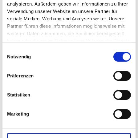
analysieren. Außerdem geben wir Informationen zu Ihrer
TYPISCHE BRANCHEN:
Verwendung unserer Website an unsere Partner für
soziale Medien, Werbung und Analysen weiter. Unsere
Blumenfachgeschäfte
Partner führen diese Informationen möglicherweise mit
weiteren Daten zusammen, die Sie ihnen bereitgestellt
haben oder die sie im Rahmen Ihrer Nutzung der Dienste
Gartencenter
gesammelt haben.
Einwilligungsauswahl
Notwendig
Gärtnereien mit Blumengeschäft
Präferenzen
Großhandel mit Pflanzen und Blumen
Statistiken
Bestattungsunternehmen mit eigenem
Blumenhaus
Marketing
KARRIEREPERSPEKTIVEN: