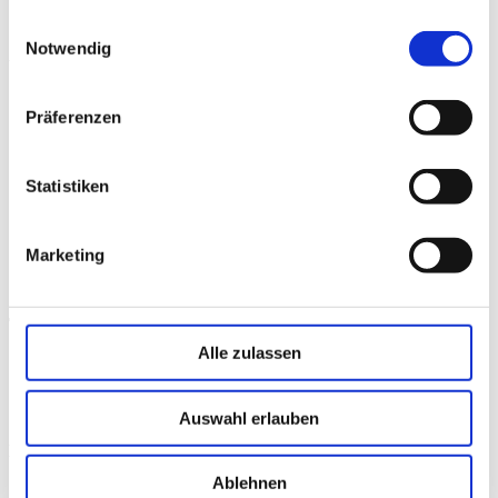
Eine sehr ruhige Hand
gesammelt haben.
Einwilligungsauswahl
Notwendig
Aufgaben:
Du fertigst rundoptische Bauelemente wie Linsen oder
Präferenzen
Prismen für Fernrohre, Mikroskope, Projektionsgeräte,
medizinische Diagnosegeräte oder Teleskope aus Glas oder
anderen Materialien an.
Dafür schleifst und glättest du das Material maschinell, aber
Statistiken
auch manuell per Handarbeit.
Du richtest Rohlinge nach der optischen Achse aus und
beschichtest, ent- oder verspiegelst die fertiggeschliffenen
Marketing
Linsen, Prismen oder Glasplatten und kittest, falls nötig,
einzelne Linsen zu optischen Systemen zusammen.
Typische Branchen:
Alle zulassen
Herstellung von optischen, fotografischen oder
feinmechanischen Erzeugnissen
Einzelhandel mit Foto- und optischen Erzeugnissen
Auswahl erlauben
Karriereperspektiven:
Ablehnen
Fortbildung: Technische/-r Fachwirt/-in (DQR 6