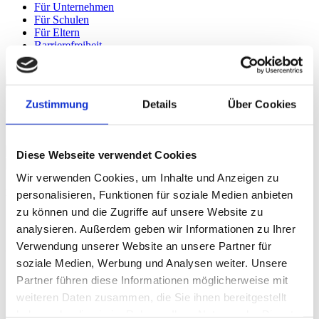
Für Unternehmen
Für Schulen
Für Eltern
Barrierefreiheit
Suchen
Zustimmung
Details
Über Cookies
Feinoptiker/-in
Diese Webseite verwendet Cookies
Wir verwenden Cookies, um Inhalte und Anzeigen zu
Dauer:
personalisieren, Funktionen für soziale Medien anbieten
zu können und die Zugriffe auf unsere Website zu
3,5 Jahre
analysieren. Außerdem geben wir Informationen zu Ihrer
Verwendung unserer Website an unsere Partner für
Anforderungen:
soziale Medien, Werbung und Analysen weiter. Unsere
Technisches Verständnis
Partner führen diese Informationen möglicherweise mit
Kenntnisse in Mathematik und Physik
weiteren Daten zusammen, die Sie ihnen bereitgestellt
Handwerkliches Geschick
haben oder die sie im Rahmen Ihrer Nutzung der Dienste
Gutes räumliches Vorstellungsvermögen