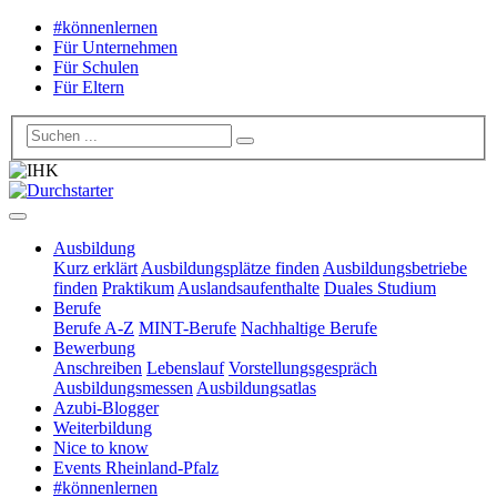
#könnenlernen
Für Unternehmen
Für Schulen
Für Eltern
Ausbildung
Kurz erklärt
Ausbildungsplätze finden
Ausbildungsbetriebe
finden
Praktikum
Auslandsaufenthalte
Duales Studium
Berufe
Berufe A-Z
MINT-Berufe
Nachhaltige Berufe
Bewerbung
Anschreiben
Lebenslauf
Vorstellungsgespräch
Ausbildungsmessen
Ausbildungsatlas
Azubi-Blogger
Weiterbildung
Nice to know
Events Rheinland-Pfalz
#könnenlernen